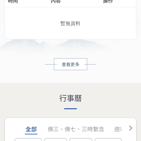
時間
內容
操作
暫無資料
查看更多
行事曆
chevron_right
全部
佛三、佛七、三時繫念
道德講堂