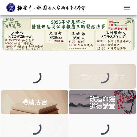
menu
chevron_left
chevron_right
202
一條龍教育
傳統文化電視台
改造命運
禮請法寶
道德講堂
牌位申請
護持捐款