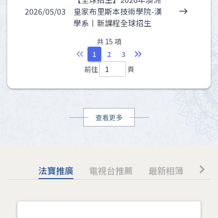
2026/05/03
皇家布里斯本技術學院-漢
east
學系丨新課程全球招生
共 15 項
keyboard_double_arrow_left
keyboard_double_arrow_right
1
2
3
前往
頁
查看更多
chevron_right
法寶推廣
電視台推薦
最新相簿
影音