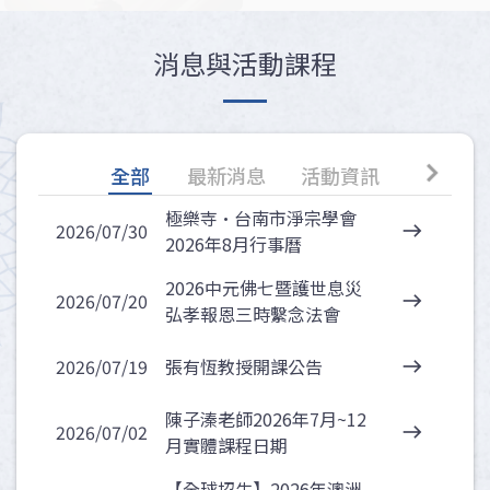
消息與活動課程
chevron_right
全部
最新消息
活動資訊
共修、
極樂寺·台南市淨宗學會
2026/07/30
east
2026年8月行事曆
2026中元佛七暨護世息災
2026/07/20
east
弘孝報恩三時繫念法會
2026/07/19
張有恆教授開課公告
east
陳子溱老師2026年7月~12
2026/07/02
east
月實體課程日期
【全球招生】2026年澳洲